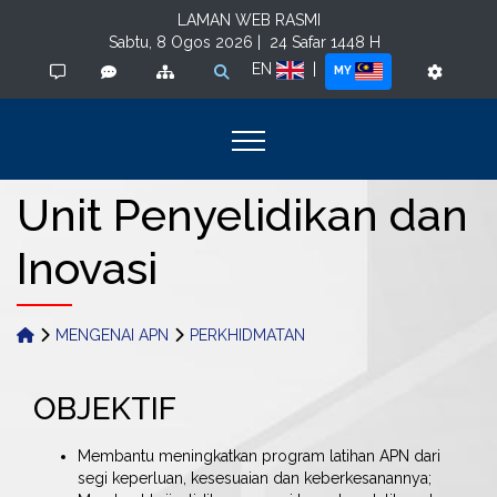
LAMAN WEB RASMI
Sabtu, 8 Ogos 2026 |
24 Safar 1448 H
EN
|
MY
Unit Penyelidikan dan
Inovasi
MENGENAI APN
PERKHIDMATAN
OBJEKTIF
Membantu meningkatkan program latihan APN dari
segi keperluan, kesesuaian dan keberkesanannya;