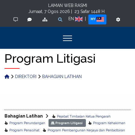
LAMAN WEB RASMI
Jumaat, 7 Ogos 2026 |
23 Safar 1448 H
EN
|
MY
Program Litigasi
DIREKTORI
BAHAGIAN LATIHAN
Bahagian Latihan
Pejabat Timbalan Ketua Pengarah
Program Perundangan
Program Kehakiman
Program Litigasi
Program Penasihat
Program Pembangunan Kerjaya dan Pentadbiran