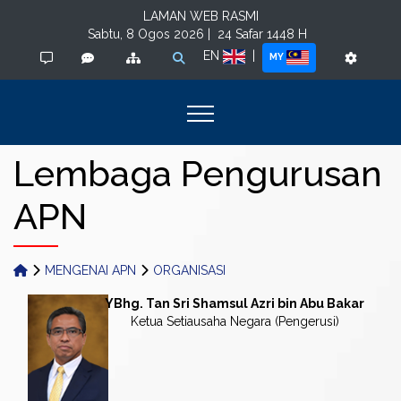
LAMAN WEB RASMI
Sabtu, 8 Ogos 2026 |
24 Safar 1448 H
EN
|
MY
Lembaga Pengurusan
APN
MENGENAI APN
ORGANISASI
YBhg.
Tan Sri
Shamsul Azri bin Abu Bakar
Ketua Setiausaha Negara (Pengerusi)