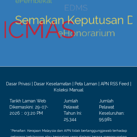
Dasar Privasi
|
Dasar Keselamatan
|
Peta Laman
|
APN RSS Feed
|
Koleksi Manual
Tarikh Laman Web
Jumlah
Jumlah
Dikemaskini:
29-07-
Pelawat
Pelawat
2026 :: 03:20 PM
Tahun Ini:
Keseluruhan:
25,344
95,981
*Penafian: Kerajaan Malaysia dan APN tidak bertanggungjawab terhadap
sebarang kehilangan atau kerosakan yang dialami kerana menggunakan