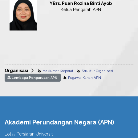
YBrs. Puan Rozina Binti Ayob
Ketua Pengarah APN
Organisasi
Maklumat Korporat
Struktur Organisasi
Pegawai Kanan APN
Lembaga Pengurusan APN
Akademi Perundangan Negara (APN)
Lot 5, Persiaran Universiti,