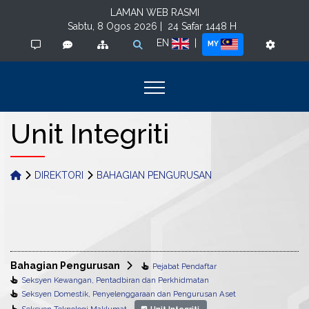
LAMAN WEB RASMI
Sabtu, 8 Ogos 2026 |
24 Safar 1448 H
EN
|
MY
Unit Integriti
DIREKTORI
BAHAGIAN PENGURUSAN
Bahagian Pengurusan
Pejabat Pendaftar
Seksyen Kewangan, Pentadbiran dan Perkhidmatan
Seksyen Domestik, Penyelenggaraan dan Pengurusan Aset