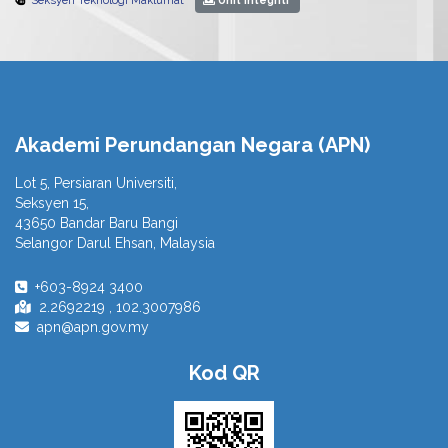
Seksyen Teknologi Maklumat
Unit Integriti
Akademi Perundangan Negara (APN)
Lot 5, Persiaran Universiti,
Seksyen 15,
43650 Bandar Baru Bangi
Selangor Darul Ehsan, Malaysia
+603-8924 3400
2.2692219 , 102.3007986
apn@apn.gov.my
Kod QR