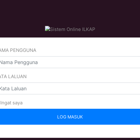
AMA PENGGUNA
ATA LALUAN
Ingat saya
LOG MASUK